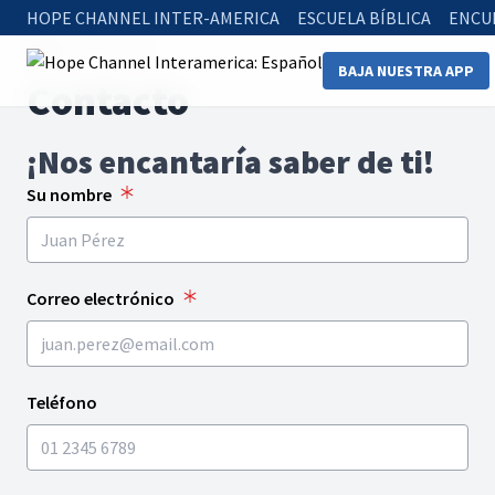
HOPE CHANNEL INTER-AMERICA
ESCUELA BÍBLICA
ENCU
Home
Contacto
BAJA NUESTRA APP
Contacto
¡Nos encantaría saber de ti!
Su nombre
Correo electrónico
Teléfono