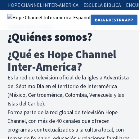
HOPE CHANNEL INTER-AMERICA
ESCUELA BÍBLICA
ENCU
Home
¿Quienes somos?
BAJA NUESTRA APP
SOBRE NOSOTROS
¿Quiénes somos?
¿Qué es Hope Channel
Inter-America?
Es la red de televisión oficial de la Iglesia Adventista
del Séptimo Día en el territorio de Interamérica
(México, Centroamérica, Colombia, Venezuela y las
Islas del Caribe).
Forma parte de la red global de televisión Hope
Channel, con más de 40 canales que ofrecen
programas contextualizados a la cultura local, con
temas de fe, salud, educación y relaciones familiares.