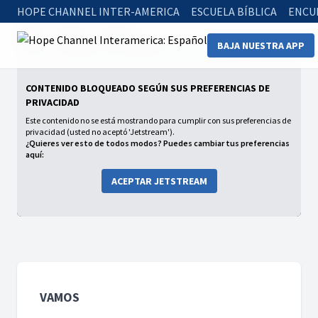
HOPE CHANNEL INTER-AMERICA
ESCUELA BÍBLICA
ENCU
Home
Series
Vamos
BAJA NUESTRA APP
Vamos - Cóndores en el Valle del Cocora en Salento
CONTENIDO BLOQUEADO SEGÚN SUS PREFERENCIAS DE
PRIVACIDAD
Este contenido no se está mostrando para cumplir con sus preferencias de
privacidad (usted no aceptó 'Jetstream').
¿Quieres ver esto de todos modos? Puedes cambiar tus preferencias
aquí:
ACEPTAR JETSTREAM
VAMOS