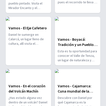
pues el recorrido te lleva al
universo
pueblo pintado. Visita el
mirador Mano de Acaime y
Mirador Encanto y el
entrar en la cultura local en
singular Mirador Museo Don
el Parque del Café de
Quijote, coronado por una
Montenegro
mano gigantesca.
Vamos - El Eje Cafetero
Daniel te sumerge en
Calarcá, un lugar lleno de
Vamos - Boyacá:
cultura, allí visita el
Tradición y un Pueblo
mariposario más grande de
Sumergido
Esta es tu oportunidad para
Colombia , la finca
conocer el Valle de Tenza,
ecoturística Recuca y el
un lugar de naturaleza y
Ecoparque Peñas Blancas
memoria. Descubre la
Represa del Chivor , el
letrero de Macanal y la vista
panorámica de la Mano del
Minero
Vamos - En el corazón
Vamos - Cajamarca:
del Volcán Machín
Cuna mundial de la
Palma de Cera
¿Has estado alguna vez
Descubre con Daniel por
dentro de un volcán? Daniel
qué Cajamarca es la