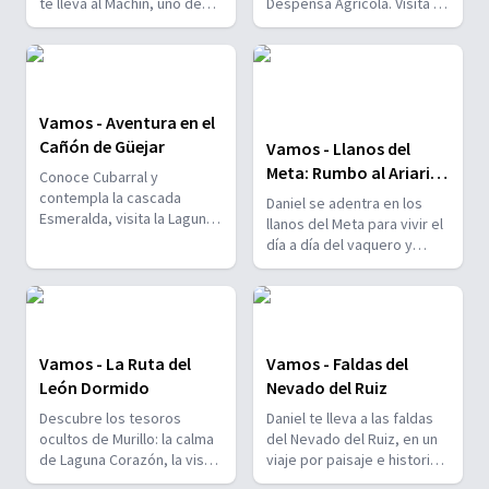
te lleva al Machín, uno de
Despensa Agrícola. Visita a
los volcanes clave de
los santuarios de la Palma
Colombia. Conoce sus
de Cera, el árbol nacional , y
cascadas y termales
al Páramo de Chili-Anaime.
geotérmicos y recorre el
interior de su cráter.
Vamos - Aventura en el
Cañón de Güejar
Vamos - Llanos del
Meta: Rumbo al Ariari y
Conoce Cubarral y
al Guaviare
contempla la cascada
Daniel se adentra en los
Esmeralda, visita la Laguna
llanos del Meta para vivir el
Loma Linda, con forma de
día a día del vaquero y
mapa, y todo lo que se
navegar por el río Ariari,
puede hacer en el Cañón
cuna de una tradicional
del Güejar
regata anual.
Vamos - La Ruta del
Vamos - Faldas del
León Dormido
Nevado del Ruiz
Descubre los tesoros
Daniel te lleva a las faldas
ocultos de Murillo: la calma
del Nevado del Ruiz, en un
de Laguna Corazón, la vista
viaje por paisaje e historia
de la Cascada de Los 7
que desciende por aguas