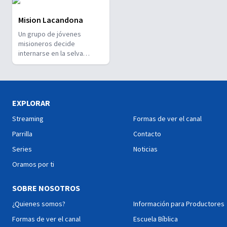
Mision Lacandona
Un grupo de jóvenes
misioneros decide
internarse en la selva
Lacandona para convivir
con el último grupo de
indígenas descendientes
de los Mayas y aprender de
su cultura. ¿La excusa?
EXPLORAR
Construir un templo. ¿La
Streaming
Formas de ver el canal
verdadera razón? Llevar un
mensaje de esperanza y
Parrilla
Contacto
tener una experiencia
Series
Noticias
transformadora tanto para
sus vidas como para la vida
Oramos por ti
de la comunidad que los
recibió. Cada día será un
SOBRE NOSOTROS
trayecto de emociones que
tocarán también tu corazón!
¿Quienes somos?
Información para Productores
Formas de ver el canal
Escuela Bíblica