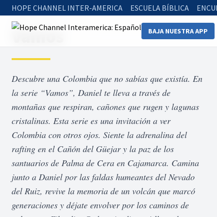
HOPE CHANNEL INTER-AMERICA
ESCUELA BÍBLICA
ENCU
Home
Series
Vamos
Vamos
BAJA NUESTRA APP
Descubre una Colombia que no sabías que existía. En
la serie “Vamos”, Daniel te lleva a través de
montañas que respiran, cañones que rugen y lagunas
cristalinas. Esta serie es una invitación a ver
Colombia con otros ojos. Siente la adrenalina del
rafting en el Cañón del Güejar y la paz de los
santuarios de Palma de Cera en Cajamarca. Camina
junto a Daniel por las faldas humeantes del Nevado
del Ruiz, revive la memoria de un volcán que marcó
generaciones y déjate envolver por los caminos de