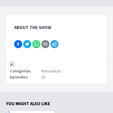
Colores y el rol vital de los
carmesí hasta el río
frailejones
Azufrado.
ABOUT THE SHOW
Categorías
Naturaleza
Episodios
10
YOU MIGHT ALSO LIKE