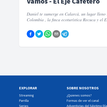
Vamos - El Eje Cafetero
Daniel te sumerge en Calarcá, un lugar lleno 
Colombia , la finca ecoturística Recuca y el
EXPLORAR
SOBRE NOSOTROS
Streaming
¿Quienes somos?
Parrilla
Formas de ver el canal
Series
Adventistas del Séptimo Día